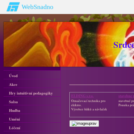
WebSnadno
Srdc
Úvod
Akce
Hry intuitivní pedagogiky
ELDING s.r.o.
stavebne p
Označovací technika pro
stavebné p
Salsa
elektro.
Ponuka pr
Výrobce štítků a návlaček
Hudba
Umění
uprav
Léčení