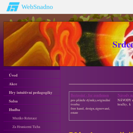
WebSnadno
Srdc
Úvod
Akce
Hry intuitivní pedagogiky
Bestpoint - for gentlemen
Návody n
pro přátele dýmky,originální
NÁVODY n
Salsa
tvorba
hračky‚ k
free hand, design,signované,
Hudba
estate
Muziko Relaxace
Za Hranicemi Ticha