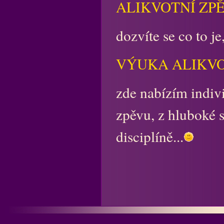
ALIKVOTNÍ ZP
dozvíte se co to je
VÝUKA ALIKVO
zde nabízím indiv
zpěvu, z hluboké s
disciplíně...