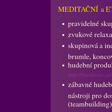
MEDITAČNÍ a 
pravidelné sk
zvukové relaxa
skupinová
a in
brumle, koncov
hudební produ
http://bandzone.cz
zábavné hudeb
nástroji pro do
(teambuilding),