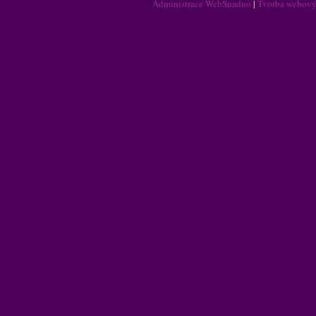
Administrace WebSnadno
|
Tvorba webový