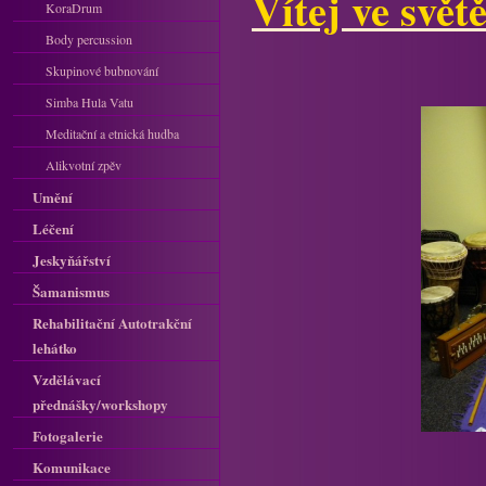
Vítej ve svět
KoraDrum
Body percussion
Skupinové bubnování
Simba Hula Vatu
Meditační a etnická hudba
Alikvotní zpěv
Umění
Léčení
Jeskyňářství
Šamanismus
Rehabilitační Autotrakční
lehátko
Vzdělávací
přednášky/workshopy
Fotogalerie
Komunikace