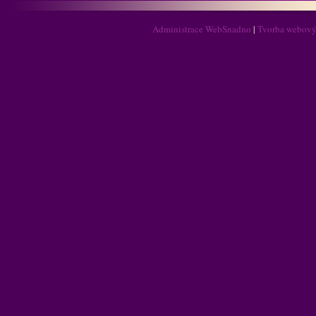
Administrace WebSnadno
|
Tvorba webový