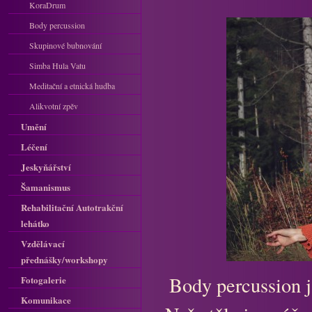
KoraDrum
Body percussion
Skupinové bubnování
Simba Hula Vatu
Meditační a etnická hudba
Alikvotní zpěv
Umění
Léčení
Jeskyňářství
Šamanismus
Rehabilitační Autotrakční
lehátko
Vzdělávací
přednášky/workshopy
Body percussion j
Fotogalerie
Komunikace