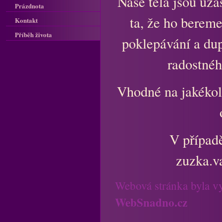
Naše těla jsou úža
Prázdnota
ta, že ho bereme
Kontakt
Příběh života
poklepávání a dup
radostnéh
Vhodné na jakékoli 
V případ
zuzka.v
Webová stránka byla v
WebSnadno.cz