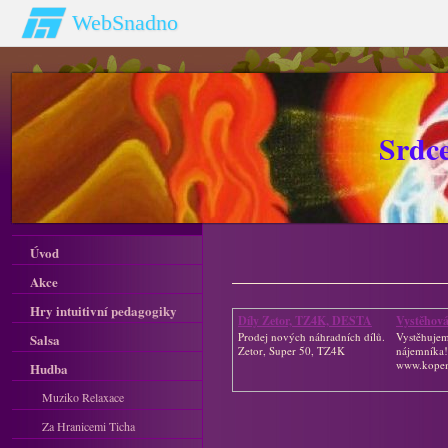
WebSnadno
Srdc
Úvod
Akce
Hry intuitivní pedagogiky
Díly Zetor, TZ4K, DESTA
Vystěhová
Prodej nových náhradních dílů.
Vystěhujem
Salsa
Zetor, Super 50, TZ4K
nájemníka!
www.kopem
Hudba
Muziko Relaxace
Za Hranicemi Ticha