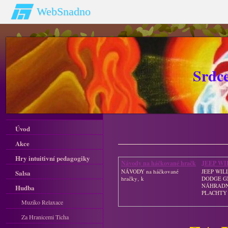
WebSnadno
Srdc
Úvod
Akce
Hry intuitivní pedagogiky
Návody na háčkované hračk
JEEP WI
GPW
NÁVODY na háčkované
JEEP WIL
Salsa
hračky‚ k
DODGE 
NÁHRADNÍ
Hudba
PLACHTY
Muziko Relaxace
Za Hranicemi Ticha