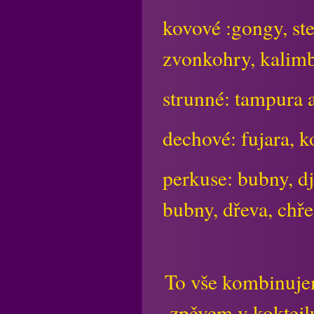
kovové :gongy, ste
zvonkohry, kalimb
strunné: tampura 
dechové: fujara, 
perkuse: bubny, d
bubny, dřeva, chřes
To vše kombinuje
zpěvem v koktejl