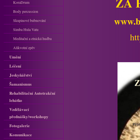
ZA 
KoraDrum
Body percussion
www.b
Skupinové bubnování
Simba Hula Vatu
ht
Meditační a etnická hudba
Alikvotní zpěv
Umění
Léčení
Jeskyňářství
Šamanismus
Rehabilitační Autotrakční
lehátko
Vzdělávací
přednášky/workshopy
Fotogalerie
Komunikace